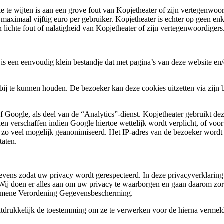
e te wijten is aan een grove fout van Kopjetheater of zijn vertegenwoor
 maximaal vijftig euro per gebruiker. Kopjetheater is echter op geen enk
n lichte fout of nalatigheid van Kopjetheater of zijn vertegenwoordigers
is een eenvoudig klein bestandje dat met pagina’s van deze website en
 bij te kunnen houden. De bezoeker kan deze cookies uitzetten via zijn 
 Google, als deel van de “Analytics”-dienst. Kopjetheater gebruikt dez
en verschaffen indien Google hiertoe wettelijk wordt verplicht, of vo
t zo veel mogelijk geanonimiseerd. Het IP-adres van de bezoeker word
taten.
ens zodat uw privacy wordt gerespecteerd. In deze privacyverklaring 
j doen er alles aan om uw privacy te waarborgen en gaan daarom zorg
lgemene Verordening Gegevensbescherming.
itdrukkelijk de toestemming om ze te verwerken voor de hierna vermel