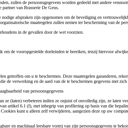
leinden, zullen de persoonsgegevens worden gedeeld met andere vennoo
e partner van Brasserie De Geus.
de nodige afspraken zijn opgenomen om de beveiliging en vertrouwelij
 organisatorische maatregelen zullen nemen ter bescherming van de pe
behoudens in de gevallen door de wet voorzien.
om de vooropgestelde doeleinden te bereiken, tenzij hiervoor afwijken
gelen getroffen om u te beschermen. Deze maatregelen garanderen, reke
’s die de verwerking en de aard van de te beschermen gegevens met zic
draagbaarheid van persoonsgegevens
kan ze (laten) verbeteren indien ze onjuist of onvolledig zijn, ze laten
an artikel 6.1 (f), met inbegrip van profilering op basis van die bepa
n. Cookies kunt u alleen zelf verwijderen, aangezien deze op uw compu
angbare en machinaal leesbare vorm) van zijn persoonsgegevens te beko