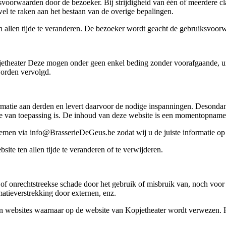
svoorwaarden door de bezoeker. Bij strijdigheid van één of meerdere c
el te raken aan het bestaan van de overige bepalingen.
 allen tijde te veranderen. De bezoeker wordt geacht de gebruiksvoorw
theater Deze mogen onder geen enkel beding zonder voorafgaande, uit
worden vervolgd.
ormatie aan derden en levert daarvoor de nodige inspanningen. Desonda
tuatie van toepassing is. De inhoud van deze website is een momentopname
 nemen via info@BrasserieDeGeus.be zodat wij u de juiste informatie o
ite ten allen tijde te veranderen of te verwijderen.
 of onrechtstreekse schade door het gebruik of misbruik van, noch voor
matieverstrekking door externen, enz.
an websites waarnaar op de website van Kopjetheater wordt verwezen. H