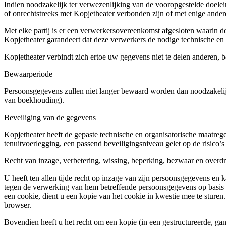
Indien noodzakelijk ter verwezenlijking van de vooropgestelde doe
of onrechtstreeks met Kopjetheater verbonden zijn of met enige ander
Met elke partij is er een verwerkersovereenkomst afgesloten waarin 
Kopjetheater garandeert dat deze verwerkers de nodige technische en
Kopjetheater verbindt zich ertoe uw gegevens niet te delen anderen, 
Bewaarperiode
Persoonsgegevens zullen niet langer bewaard worden dan noodzakelijk 
van boekhouding).
Beveiliging van de gegevens
Kopjetheater heeft de gepaste technische en organisatorische maatre
tenuitvoerlegging, een passend beveiligingsniveau gelet op de risico
Recht van inzage, verbetering, wissing, beperking, bezwaar en over
U heeft ten allen tijde recht op inzage van zijn persoonsgegevens en 
tegen de verwerking van hem betreffende persoonsgegevens op basis v
een cookie, dient u een kopie van het cookie in kwestie mee te sture
browser.
Bovendien heeft u het recht om een kopie (in een gestructureerde, g